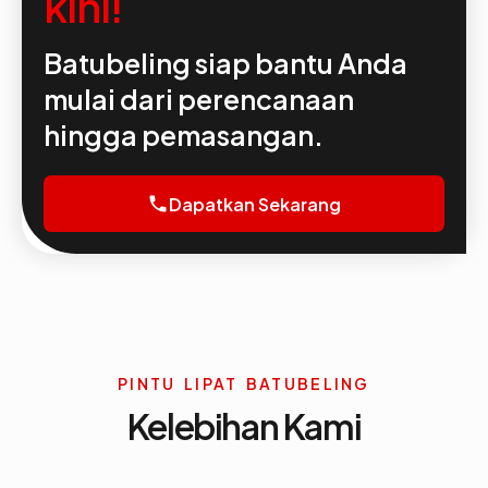
kini!
Batubeling siap bantu Anda
mulai dari perencanaan
hingga pemasangan.
Dapatkan Sekarang
phone
PINTU LIPAT BATUBELING
Kelebihan Kami