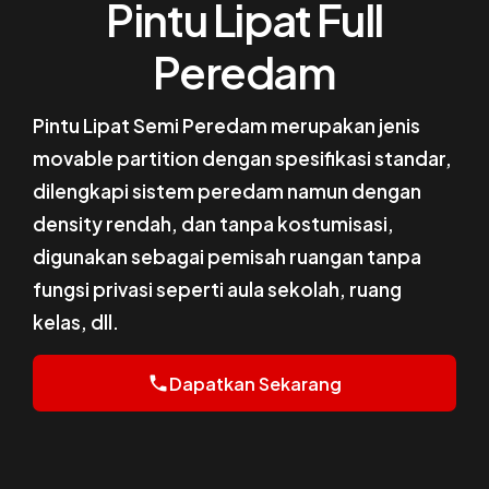
Pintu Lipat Full
Peredam
Pintu Lipat Semi Peredam merupakan jenis
movable partition dengan spesifikasi standar,
dilengkapi sistem peredam namun dengan
density rendah, dan tanpa kostumisasi,
digunakan sebagai pemisah ruangan tanpa
fungsi privasi seperti aula sekolah, ruang
kelas, dll.
Dapatkan Sekarang
phone