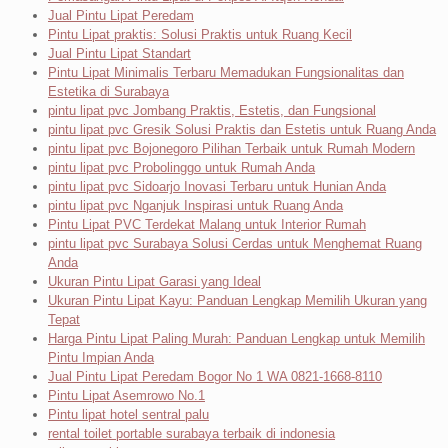
Jual Pintu Lipat Peredam
Pintu Lipat praktis: Solusi Praktis untuk Ruang Kecil
Jual Pintu Lipat Standart
Pintu Lipat Minimalis Terbaru Memadukan Fungsionalitas dan
Estetika di Surabaya
pintu lipat pvc Jombang Praktis, Estetis, dan Fungsional
pintu lipat pvc Gresik Solusi Praktis dan Estetis untuk Ruang Anda
pintu lipat pvc Bojonegoro Pilihan Terbaik untuk Rumah Modern
pintu lipat pvc Probolinggo untuk Rumah Anda
pintu lipat pvc Sidoarjo Inovasi Terbaru untuk Hunian Anda
pintu lipat pvc Nganjuk Inspirasi untuk Ruang Anda
Pintu Lipat PVC Terdekat Malang untuk Interior Rumah
pintu lipat pvc Surabaya Solusi Cerdas untuk Menghemat Ruang
Anda
Ukuran Pintu Lipat Garasi yang Ideal
Ukuran Pintu Lipat Kayu: Panduan Lengkap Memilih Ukuran yang
Tepat
Harga Pintu Lipat Paling Murah: Panduan Lengkap untuk Memilih
Pintu Impian Anda
Jual Pintu Lipat Peredam Bogor No 1 WA 0821-1668-8110
Pintu Lipat Asemrowo No.1
Pintu lipat hotel sentral palu
rental toilet portable surabaya terbaik di indonesia