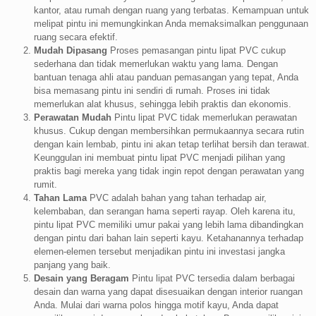
kantor, atau rumah dengan ruang yang terbatas. Kemampuan untuk
melipat pintu ini memungkinkan Anda memaksimalkan penggunaan
ruang secara efektif.
Mudah Dipasang
Proses pemasangan pintu lipat PVC cukup
sederhana dan tidak memerlukan waktu yang lama. Dengan
bantuan tenaga ahli atau panduan pemasangan yang tepat, Anda
bisa memasang pintu ini sendiri di rumah. Proses ini tidak
memerlukan alat khusus, sehingga lebih praktis dan ekonomis.
Perawatan Mudah
Pintu lipat PVC tidak memerlukan perawatan
khusus. Cukup dengan membersihkan permukaannya secara rutin
dengan kain lembab, pintu ini akan tetap terlihat bersih dan terawat.
Keunggulan ini membuat pintu lipat PVC menjadi pilihan yang
praktis bagi mereka yang tidak ingin repot dengan perawatan yang
rumit.
Tahan Lama
PVC adalah bahan yang tahan terhadap air,
kelembaban, dan serangan hama seperti rayap. Oleh karena itu,
pintu lipat PVC memiliki umur pakai yang lebih lama dibandingkan
dengan pintu dari bahan lain seperti kayu. Ketahanannya terhadap
elemen-elemen tersebut menjadikan pintu ini investasi jangka
panjang yang baik.
Desain yang Beragam
Pintu lipat PVC tersedia dalam berbagai
desain dan warna yang dapat disesuaikan dengan interior ruangan
Anda. Mulai dari warna polos hingga motif kayu, Anda dapat