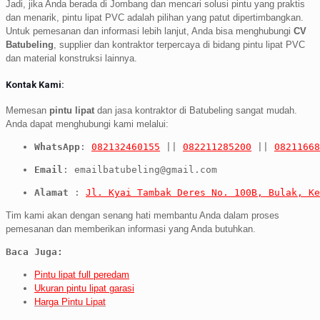
Jadi, jika Anda berada di Jombang dan mencari solusi pintu yang praktis
dan menarik, pintu lipat PVC adalah pilihan yang patut dipertimbangkan.
Untuk pemesanan dan informasi lebih lanjut, Anda bisa menghubungi
CV
Batubeling
, supplier dan kontraktor terpercaya di bidang pintu lipat PVC
dan material konstruksi lainnya.
Kontak Kami:
Memesan
pintu lipat
dan jasa kontraktor di Batubeling sangat mudah.
Anda dapat menghubungi kami melalui:
WhatsApp
: 
082132460155
 || 
082211285200
 || 
08211668
Email
: emailbatubeling@gmail.com
Alamat
 : 
Jl. Kyai Tambak Deres No. 100B, Bulak, Ke
Tim kami akan dengan senang hati membantu Anda dalam proses
pemesanan dan memberikan informasi yang Anda butuhkan.
Baca Juga: 
Pintu lipat full peredam
Ukuran pintu lipat garasi
Harga Pintu Lipat