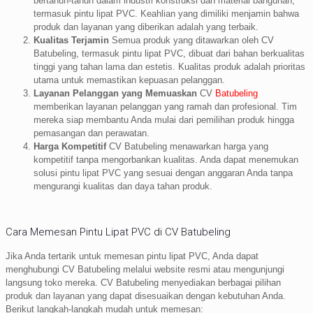
bertahun-tahun dalam industri konstruksi dan material bangunan,
termasuk pintu lipat PVC. Keahlian yang dimiliki menjamin bahwa
produk dan layanan yang diberikan adalah yang terbaik.
Kualitas Terjamin
Semua produk yang ditawarkan oleh CV
Batubeling, termasuk pintu lipat PVC, dibuat dari bahan berkualitas
tinggi yang tahan lama dan estetis. Kualitas produk adalah prioritas
utama untuk memastikan kepuasan pelanggan.
Layanan Pelanggan yang Memuaskan
CV
Batubeling
memberikan layanan pelanggan yang ramah dan profesional. Tim
mereka siap membantu Anda mulai dari pemilihan produk hingga
pemasangan dan perawatan.
Harga Kompetitif
CV Batubeling menawarkan harga yang
kompetitif tanpa mengorbankan kualitas. Anda dapat menemukan
solusi pintu lipat PVC yang sesuai dengan anggaran Anda tanpa
mengurangi kualitas dan daya tahan produk.
Cara Memesan Pintu Lipat PVC di CV Batubeling
Jika Anda tertarik untuk memesan pintu lipat PVC, Anda dapat
menghubungi CV Batubeling melalui website resmi atau mengunjungi
langsung toko mereka. CV Batubeling menyediakan berbagai pilihan
produk dan layanan yang dapat disesuaikan dengan kebutuhan Anda.
Berikut langkah-langkah mudah untuk memesan: