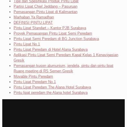
Tipe dan Spesifikasi Produk Pintu Lipat
Partisi Lipat Chiel Jeddang – Pasuruan
Pemasangan Pintu Lipat di Kalimantan
Marhaban Ya Ramadhan
DEFINISI PINTU LIPAT
Pintu Lipat Standart – Kantor PJB Surabaya
Proyek Pemasangan Pintu Lipat Semi Peredam
Pintu Lipat Semi Peredam di BG Junction Surabaya
Pintu Lipat No.1
Pintu Lipat Peredam di Hotel Alana Surabaya
Aplikasi Pintu Lipat Semi Peredam Kapal Kelas 1 Kenavigasian
Gresik
Pemasangan kusen alumunium, jendela, pintu dan pintu lipat
Ruang meeting di RS Semen Gresik
Movable Pintu Peredam
Pintu Lipat Peredam No.1
Pintu Lipat Peredam The Alana Hotel Surabaya
Pintu lipat peredam the Alana hotel Surabaya