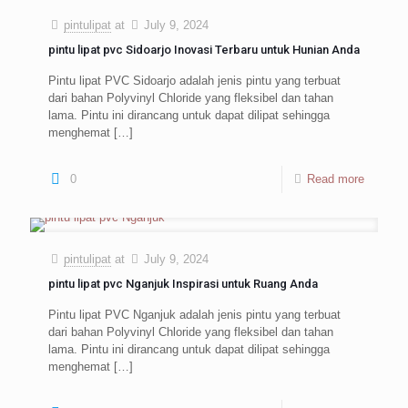
pintulipat
at
July 9, 2024
pintu lipat pvc Sidoarjo Inovasi Terbaru untuk Hunian Anda
Pintu lipat PVC Sidoarjo adalah jenis pintu yang terbuat
dari bahan Polyvinyl Chloride yang fleksibel dan tahan
lama. Pintu ini dirancang untuk dapat dilipat sehingga
menghemat
[…]
0
Read more
pintulipat
at
July 9, 2024
pintu lipat pvc Nganjuk Inspirasi untuk Ruang Anda
Pintu lipat PVC Nganjuk adalah jenis pintu yang terbuat
dari bahan Polyvinyl Chloride yang fleksibel dan tahan
lama. Pintu ini dirancang untuk dapat dilipat sehingga
menghemat
[…]