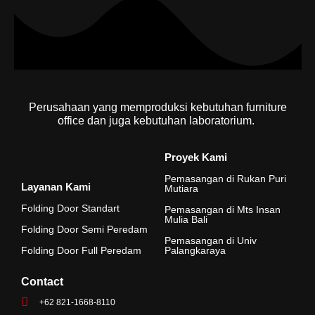
Perusahaan yang memproduksi kebutuhan furniture
office dan juga kebutuhan laboratorium.
Proyek Kami
Pemasangan di Rukan Puri
Layanan Kami
Mutiara
Folding Door Standart
Pemasangan di Mts Insan
Mulia Bali
Folding Door Semi Peredam
Pemasangan di Univ
Folding Door Full Peredam
Palangkaraya
Contact
+62 821-1668-8110