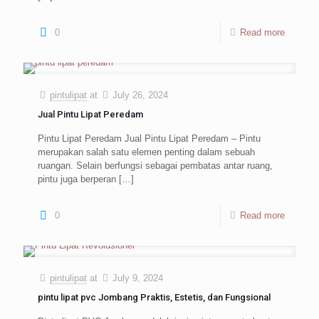
0
Read more
pintulipat
at
July 26, 2024
Jual Pintu Lipat Peredam
Pintu Lipat Peredam Jual Pintu Lipat Peredam – Pintu
merupakan salah satu elemen penting dalam sebuah
ruangan. Selain berfungsi sebagai pembatas antar ruang,
pintu juga berperan
[…]
0
Read more
pintulipat
at
July 9, 2024
pintu lipat pvc Jombang Praktis, Estetis, dan Fungsional