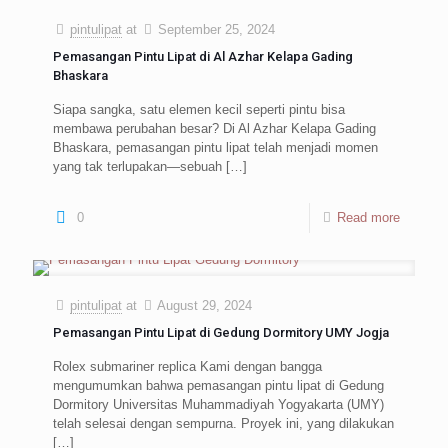
pintulipat
at
September 25, 2024
Pemasangan Pintu Lipat di Al Azhar Kelapa Gading
Bhaskara
Siapa sangka, satu elemen kecil seperti pintu bisa
membawa perubahan besar? Di Al Azhar Kelapa Gading
Bhaskara, pemasangan pintu lipat telah menjadi momen
yang tak terlupakan—sebuah
[…]
0
Read more
pintulipat
at
August 29, 2024
Pemasangan Pintu Lipat di Gedung Dormitory UMY Jogja
Rolex submariner replica Kami dengan bangga
mengumumkan bahwa pemasangan pintu lipat di Gedung
Dormitory Universitas Muhammadiyah Yogyakarta (UMY)
telah selesai dengan sempurna. Proyek ini, yang dilakukan
[…]