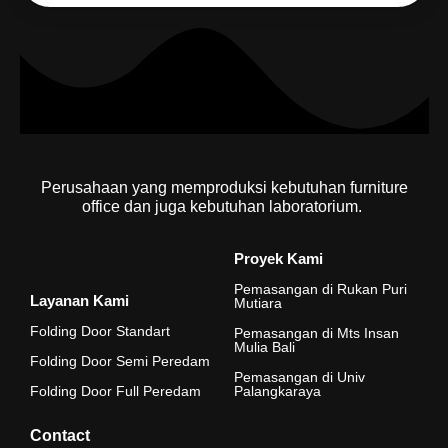
Perusahaan yang memproduksi kebutuhan furniture
office dan juga kebutuhan laboratorium.
Proyek Kami
Pemasangan di Rukan Puri
Layanan Kami
Mutiara
Folding Door Standart
Pemasangan di Mts Insan
Mulia Bali
Folding Door Semi Peredam
Pemasangan di Univ
Folding Door Full Peredam
Palangkaraya
Contact