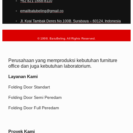
+62 821-1668-8110
emailbatubeling@gmail.co
Jl. Kyai Tambak Deres No.100B, Surabaya – 60124, Indonesia
© 1998. BatuBeling. All Rights Reserved.
Perusahaan yang memproduksi kebutuhan furniture
office dan juga kebutuhan laboratorium.
Layanan Kami
Folding Door Standart
Folding Door Semi Peredam
Folding Door Full Peredam
Proyek Kami