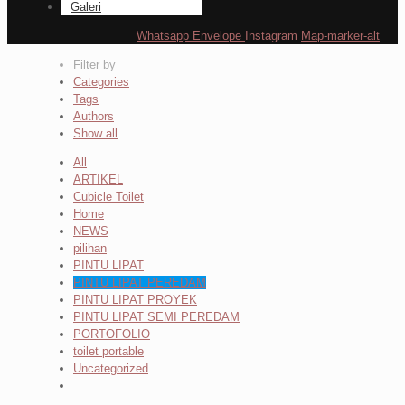
Galeri
Whatsapp
Envelope
Instagram
Map-marker-alt
Filter by
Categories
Tags
Authors
Show all
All
ARTIKEL
Cubicle Toilet
Home
NEWS
pilihan
PINTU LIPAT
PINTU LIPAT PEREDAM
PINTU LIPAT PROYEK
PINTU LIPAT SEMI PEREDAM
PORTOFOLIO
toilet portable
Uncategorized