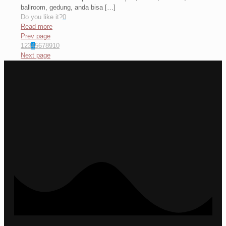
ballroom, gedung, anda bisa
[…]
Do you like it?
0
Read more
Prev page
1
2
3
4
5
6
7
8
9
10
Next page