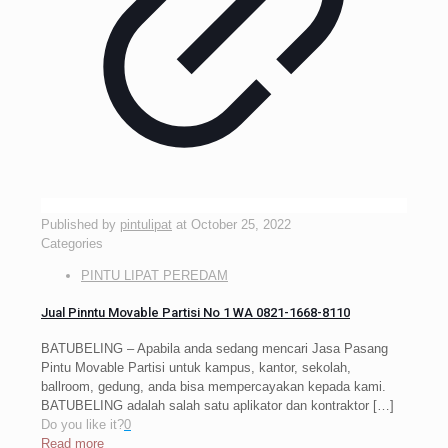
Published by
pintulipat
at
October 25, 2022
Categories
PINTU LIPAT PEREDAM
Jual Pinntu Movable Partisi No 1 WA 0821-1668-8110
BATUBELING – Apabila anda sedang mencari Jasa Pasang
Pintu Movable Partisi untuk kampus, kantor, sekolah,
ballroom, gedung, anda bisa mempercayakan kepada kami.
BATUBELING adalah salah satu aplikator dan kontraktor
[…]
Do you like it?
0
Read more