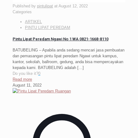
Published by
pintulipat
at
August 12, 2022
Categories
ARTIKEL
PINTU LIPAT PEREDAM
Pintu Lipat Peredam Ngawi No 1 WA 0821-1668-8110
BATUBELING – Apabila anda sedang mencari jasa pembuatan
dan pemasangan pintu lipat peredam Ngawi untuk kampus,
kantor, sekolah, ballroom, gedung, anda bisa mempercayakan
kepada kami. BATUBELING adalah
[…]
Do you like it?
0
Read more
August 11, 2022