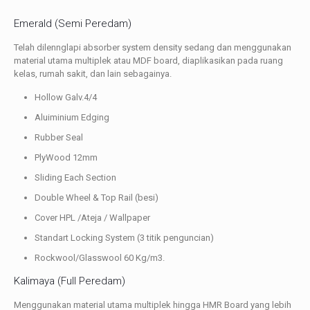
Emerald (Semi Peredam)
Telah dilennglapi absorber system density sedang dan menggunakan
material utama multiplek atau MDF board, diaplikasikan pada ruang
kelas, rumah sakit, dan lain sebagainya.
Hollow Galv.4/4
Aluiminium Edging
Rubber Seal
PlyWood 12mm
Sliding Each Section
Double Wheel & Top Rail (besi)
Cover HPL /Ateja / Wallpaper
Standart Locking System (3 titik penguncian)
Rockwool/Glasswool 60 Kg/m3.
Kalimaya (Full Peredam)
Menggunakan material utama multiplek hingga HMR Board yang lebih