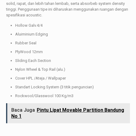
solid, rapat, dan lebih tahan lembab, serta absorbeb system density
tinggi. Penggunaan tipe ini diharuskan menggunakan ruangan dengan
spesifikasi acoustic.
Hollow Galv.4/4
Aluiminium Edging
Rubber Seal
PlyWood 12mm
Sliding Each Section
Nylon Wheel & Top Rail (alu.)
Cover HPL /Ateja / Wallpaper
Standart Locking System (3 titik penguncian)
Rockwool/Glasswool 100 Kg/m3
Baca Juga
Pintu Lipat Movable Partition Bandung
No 1