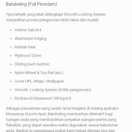
Batubeling (Full Peredam)
Tipe terbaik yang telah dilengkapi Smooth Locking System
menjadikan proses penguncian lebih halus dan mudah.
Hollow Galv.4/4
Aluiminium Edging
Rubber Seal
PlyWood 12mm
Sliding Each Section
Nylon Wheel & Top Rail (alu.)
Cover HPL /Ateja / Wallpaper
Smooth Locking System (3 titik penguncian)
Rockwool/Glasswool 100 Kg/m3.
Sebagai perusahaan yang sudah lama bergelut di bidang aplikator
khususnya di pintu lipat, Batubeling memberikan alternatif bagi
ruangan anda yang membutuhkan penyekat ruangan/partisi yang
fleksible, yang dapat sewaktu-waktu digunakan sesuai kebutuhan
anda. Berikut ini penjelasans ingkat kami terkait dengan tipe dan