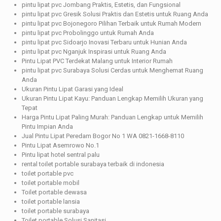
pintu lipat pvc Jombang Praktis, Estetis, dan Fungsional
pintu lipat pvc Gresik Solusi Praktis dan Estetis untuk Ruang Anda
pintu lipat pvc Bojonegoro Pilihan Terbaik untuk Rumah Modern
pintu lipat pvc Probolinggo untuk Rumah Anda
pintu lipat pvc Sidoarjo Inovasi Terbaru untuk Hunian Anda
pintu lipat pvc Nganjuk Inspirasi untuk Ruang Anda
Pintu Lipat PVC Terdekat Malang untuk Interior Rumah
pintu lipat pvc Surabaya Solusi Cerdas untuk Menghemat Ruang
Anda
Ukuran Pintu Lipat Garasi yang Ideal
Ukuran Pintu Lipat Kayu: Panduan Lengkap Memilih Ukuran yang
Tepat
Harga Pintu Lipat Paling Murah: Panduan Lengkap untuk Memilih
Pintu Impian Anda
Jual Pintu Lipat Peredam Bogor No 1 WA 0821-1668-8110
Pintu Lipat Asemrowo No.1
Pintu lipat hotel sentral palu
rental toilet portable surabaya terbaik di indonesia
toilet portable pvc
toilet portable mobil
Toilet portable dewasa
toilet portable lansia
toilet portable surabaya
Toilet portable Solusi Sanitasi