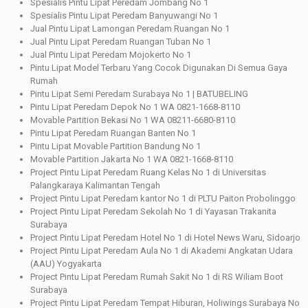
Spesialis Pintu Lipat Peredam Jombang No 1
Spesialis Pintu Lipat Peredam Banyuwangi No 1
Jual Pintu Lipat Lamongan Peredam Ruangan No 1
Jual Pintu Lipat Peredam Ruangan Tuban No 1
Jual Pintu Lipat Peredam Mojokerto No 1
Pintu Lipat Model Terbaru Yang Cocok Digunakan Di Semua Gaya
Rumah
Pintu Lipat Semi Peredam Surabaya No 1 | BATUBELING
Pintu Lipat Peredam Depok No 1 WA 0821-1668-8110
Movable Partition Bekasi No 1 WA 08211-6680-8110
Pintu Lipat Peredam Ruangan Banten No 1
Pintu Lipat Movable Partition Bandung No 1
Movable Partition Jakarta No 1 WA 0821-1668-8110
Project Pintu Lipat Peredam Ruang Kelas No 1 di Universitas
Palangkaraya Kalimantan Tengah
Project Pintu Lipat Peredam kantor No 1 di PLTU Paiton Probolinggo
Project Pintu Lipat Peredam Sekolah No 1 di Yayasan Trakanita
Surabaya
Project Pintu Lipat Peredam Hotel No 1 di Hotel News Waru, Sidoarjo
Project Pintu Lipat Peredam Aula No 1 di Akademi Angkatan Udara
(AAU) Yogyakarta
Project Pintu Lipat Peredam Rumah Sakit No 1 di RS Wiliam Boot
Surabaya
Project Pintu Lipat Peredam Tempat Hiburan, Holiwings Surabaya No