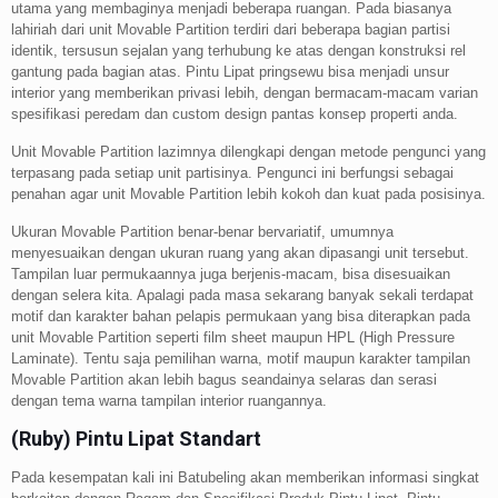
utama yang membaginya menjadi beberapa ruangan. Pada biasanya
lahiriah dari unit Movable Partition terdiri dari beberapa bagian partisi
identik, tersusun sejalan yang terhubung ke atas dengan konstruksi rel
gantung pada bagian atas. Pintu Lipat pringsewu bisa menjadi unsur
interior yang memberikan privasi lebih, dengan bermacam-macam varian
spesifikasi peredam dan custom design pantas konsep properti anda.
Unit Movable Partition lazimnya dilengkapi dengan metode pengunci yang
terpasang pada setiap unit partisinya. Pengunci ini berfungsi sebagai
penahan agar unit Movable Partition lebih kokoh dan kuat pada posisinya.
Ukuran Movable Partition benar-benar bervariatif, umumnya
menyesuaikan dengan ukuran ruang yang akan dipasangi unit tersebut.
Tampilan luar permukaannya juga berjenis-macam, bisa disesuaikan
dengan selera kita. Apalagi pada masa sekarang banyak sekali terdapat
motif dan karakter bahan pelapis permukaan yang bisa diterapkan pada
unit Movable Partition seperti film sheet maupun HPL (High Pressure
Laminate). Tentu saja pemilihan warna, motif maupun karakter tampilan
Movable Partition akan lebih bagus seandainya selaras dan serasi
dengan tema warna tampilan interior ruangannya.
(Ruby) Pintu Lipat Standart
Pada kesempatan kali ini Batubeling akan memberikan informasi singkat