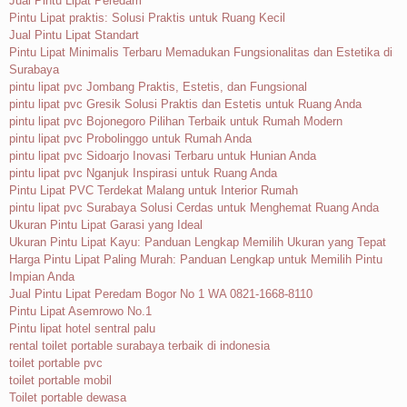
Jual Pintu Lipat Peredam
Pintu Lipat praktis: Solusi Praktis untuk Ruang Kecil
Jual Pintu Lipat Standart
Pintu Lipat Minimalis Terbaru Memadukan Fungsionalitas dan Estetika di
Surabaya
pintu lipat pvc Jombang Praktis, Estetis, dan Fungsional
pintu lipat pvc Gresik Solusi Praktis dan Estetis untuk Ruang Anda
pintu lipat pvc Bojonegoro Pilihan Terbaik untuk Rumah Modern
pintu lipat pvc Probolinggo untuk Rumah Anda
pintu lipat pvc Sidoarjo Inovasi Terbaru untuk Hunian Anda
pintu lipat pvc Nganjuk Inspirasi untuk Ruang Anda
Pintu Lipat PVC Terdekat Malang untuk Interior Rumah
pintu lipat pvc Surabaya Solusi Cerdas untuk Menghemat Ruang Anda
Ukuran Pintu Lipat Garasi yang Ideal
Ukuran Pintu Lipat Kayu: Panduan Lengkap Memilih Ukuran yang Tepat
Harga Pintu Lipat Paling Murah: Panduan Lengkap untuk Memilih Pintu
Impian Anda
Jual Pintu Lipat Peredam Bogor No 1 WA 0821-1668-8110
Pintu Lipat Asemrowo No.1
Pintu lipat hotel sentral palu
rental toilet portable surabaya terbaik di indonesia
toilet portable pvc
toilet portable mobil
Toilet portable dewasa