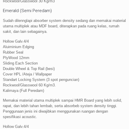
Rockwool/Glasswool 30 Kg/m3
Emerald (Semi Peredam)
Sudah dilennglapi absorber system density sedang dan memakai material
utama multiplek atau MDF board, diterapkan pada ruang kelas, rumah
sakit, dan lain sebagainya.
Hollow Galv.4/4
Aluiminium Edging
Rubber Seal
PlyWood 12mm
Sliding Each Section
Double Wheel & Top Rail (besi)
Cover HPL /Ateja / Wallpaper
Standart Locking System (3 spot penguncian)
Rockwool/Glasswool 60 Kg/m3.
Kalimaya (Full Peredam)
Memakai material utama multiplek sampai HMR Board yang lebih solid,
rapat, dan lebih tahan lembab, serta absorbeb system density tinggi.
Penggunaan jenis ini diwajibkan menggunakan ruangan dengan
spesifikasi acoustic.
Hollow Galv.4/4