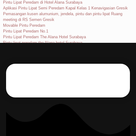
Pintu Lipat Peredam di Hotel Alana Surabaya
Aplikasi Pintu Lipat Semi Peredam Kapal Kelas 1 Kenavigasian Gresik
Pemasangan kusen alumunium, jendela, pintu dan pintu lipat Ruang
meeting di RS Semen Gresik
Movable Pintu Peredam
Pintu Lipat Peredam No.1
Pintu Lipat Peredam The Alana Hotel Surabaya
Pintu lipat peredam the Alana hotel Surabaya