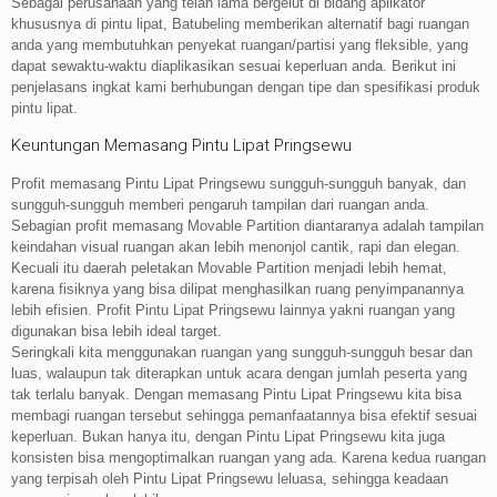
Sebagai perusahaan yang telah lama bergelut di bidang aplikator
khususnya di pintu lipat, Batubeling memberikan alternatif bagi ruangan
anda yang membutuhkan penyekat ruangan/partisi yang fleksible, yang
dapat sewaktu-waktu diaplikasikan sesuai keperluan anda. Berikut ini
penjelasans ingkat kami berhubungan dengan tipe dan spesifikasi produk
pintu lipat.
Keuntungan Memasang Pintu Lipat Pringsewu
Profit memasang Pintu Lipat Pringsewu sungguh-sungguh banyak, dan
sungguh-sungguh memberi pengaruh tampilan dari ruangan anda.
Sebagian profit memasang Movable Partition diantaranya adalah tampilan
keindahan visual ruangan akan lebih menonjol cantik, rapi dan elegan.
Kecuali itu daerah peletakan Movable Partition menjadi lebih hemat,
karena fisiknya yang bisa dilipat menghasilkan ruang penyimpanannya
lebih efisien. Profit Pintu Lipat Pringsewu lainnya yakni ruangan yang
digunakan bisa lebih ideal target.
Seringkali kita menggunakan ruangan yang sungguh-sungguh besar dan
luas, walaupun tak diterapkan untuk acara dengan jumlah peserta yang
tak terlalu banyak. Dengan memasang Pintu Lipat Pringsewu kita bisa
membagi ruangan tersebut sehingga pemanfaatannya bisa efektif sesuai
keperluan. Bukan hanya itu, dengan Pintu Lipat Pringsewu kita juga
konsisten bisa mengoptimalkan ruangan yang ada. Karena kedua ruangan
yang terpisah oleh Pintu Lipat Pringsewu leluasa, sehingga keadaan