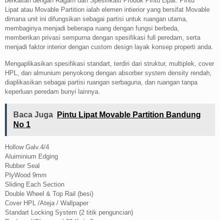
berkaitan dengan Ragam dan Spesifikasi Produk Pintu Lipat. Pintu
Lipat atau Movable Partition ialah elemen intierior yang bersifat Movable
dimana unit ini difungsikan sebagai partisi untuk ruangan utama,
membaginya menjadi beberapa ruang dengan fungsi berbeda,
memberikan privasi sempurna dengan spesifikasi full peredam, serta
menjadi faktor interior dengan custom design layak konsep properti anda.
Mengaplikasikan spesifikasi standart, terdiri dari struktur, multiplek, cover
HPL, dan almunium penyokong dengan absorber system density rendah,
diaplikasikan sebagai partisi ruangan serbaguna, dan ruangan tanpa
keperluan peredam bunyi lainnya.
Baca Juga
Pintu Lipat Movable Partition Bandung
No 1
Hollow Galv.4/4
Aluiminium Edging
Rubber Seal
PlyWood 9mm
Sliding Each Section
Double Wheel & Top Rail (besi)
Cover HPL /Ateja / Wallpaper
Standart Locking System (2 titik penguncian)