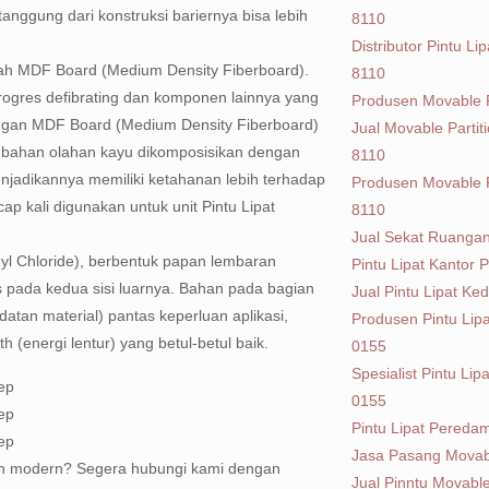
nggung dari konstruksi bariernya bisa lebih
8110
Distributor Pintu 
lah MDF Board (Medium Density Fiberboard).
8110
rogres defibrating dan komponen lainnya yang
Produsen Movable P
engan MDF Board (Medium Density Fiberboard)
Jual Movable Parti
i bahan olahan kayu dikomposisikan dengan
8110
enjadikannya memiliki ketahanan lebih terhadap
Produsen Movable P
p kali digunakan untuk unit Pintu Lipat
8110
Jual Sekat Ruanga
l Chloride), berbentuk papan lembaran
Pintu Lipat Kantor
s pada kedua sisi luarnya. Bahan pada bagian
Jual Pintu Lipat K
atan material) pantas keperluan aplikasi,
Produsen Pintu Li
th (energi lentur) yang betul-betul baik.
0155
Spesialist Pintu L
0155
Pintu Lipat Pered
Jasa Pasang Movabl
an modern? Segera hubungi kami dengan
Jual Pinntu Movabl