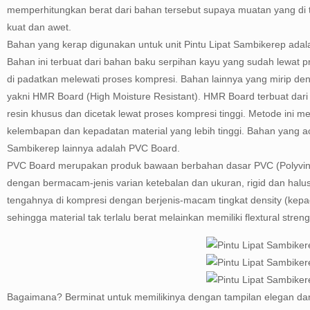
memperhitungkan berat dari bahan tersebut supaya muatan yang di ta
kuat dan awet.
Bahan yang kerap digunakan untuk unit Pintu Lipat Sambikerep ada
Bahan ini terbuat dari bahan baku serpihan kayu yang sudah lewat p
di padatkan melewati proses kompresi. Bahan lainnya yang mirip d
yakni HMR Board (High Moisture Resistant). HMR Board terbuat dar
resin khusus dan dicetak lewat proses kompresi tinggi. Metode ini m
kelembapan dan kepadatan material yang lebih tinggi. Bahan yang aca
Sambikerep lainnya adalah PVC Board.
PVC Board merupakan produk bawaan berbahan dasar PVC (Polyviny
dengan bermacam-jenis varian ketebalan dan ukuran, rigid dan halu
tengahnya di kompresi dengan berjenis-macam tingkat density (kepad
sehingga material tak terlalu berat melainkan memiliki flextural streng
Bagaimana? Berminat untuk memilikinya dengan tampilan elegan d