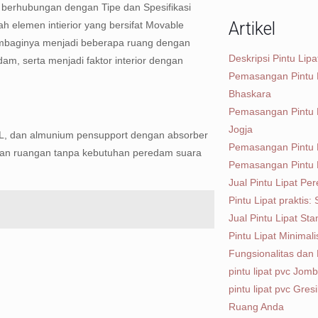
 berhubungan dengan Tipe dan Spesifikasi
Artikel
ah elemen intierior yang bersifat Movable
membaginya menjadi beberapa ruang dengan
Deskripsi Pintu Lip
dam, serta menjadi faktor interior dengan
Pemasangan Pintu L
Bhaskara
Pemasangan Pintu 
Jogja
r HPL, dan almunium pensupport dengan absorber
Pemasangan Pintu L
, dan ruangan tanpa kebutuhan peredam suara
Pemasangan Pintu L
Jual Pintu Lipat Pe
Pintu Lipat praktis:
Jual Pintu Lipat Sta
Pintu Lipat Minima
Fungsionalitas dan 
pintu lipat pvc Jom
pintu lipat pvc Gres
Ruang Anda