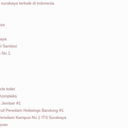
le surabaya terbaik di indonesia
asa
a
baya
i Sanitasi
n No.1
le toilet
 Kompleks
at Jember #1
 Full Peredam Holiwings Bandung #1
t Peredam Kampus No 1 ITS Surabaya
ioner