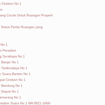
m Cirebon No 1
wu
 yang Cocok Untuk Ruangan Properti
 Solusi Partisi Ruangan yang
 No.1
emi Peredam
ng Surabaya No.1
i Banjar No 1
i Tasikmalaya No 1
am Suara Banten No 1
Lipat Cirebon No 1
si Bandung No 1
si Depok No 1
 Semarang No 1
 Peredam Suara No 1 WA 0821-1668-