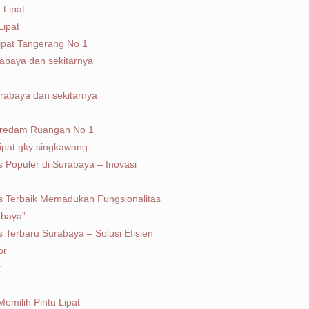
 Lipat
Lipat
Lipat Tangerang No 1
rabaya dan sekitarnya
Surabaya dan sekitarnya
 Peredam Ruangan No 1
ipat gky singkawang
is Populer di Surabaya – Inovasi
lis Terbaik Memadukan Fungsionalitas
abaya”
is Terbaru Surabaya – Solusi Efisien
ior
r
g
emilih Pintu Lipat