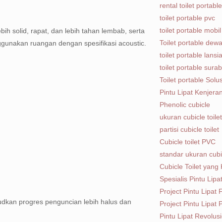
rental toilet portab
toilet portable pvc
toilet portable mobil
h solid, rapat, dan lebih tahan lembab, serta
Toilet portable dew
ggunakan ruangan dengan spesifikasi acoustic.
toilet portable lansi
toilet portable sura
Toilet portable Solus
Pintu Lipat Kenjera
Phenolic cubicle
ukuran cubicle toilet
partisi cubicle toilet
Cubicle toilet PVC
standar ukuran cubic
Cubicle Toilet yang
Spesialis Pintu Lip
Project Pintu Lipat
dkan progres penguncian lebih halus dan
Project Pintu Lipa
Pintu Lipat Revolus