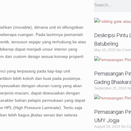
dahkan (movable), dimana unit ini difungsikan
beberapa ruangan. Pada lazimnya jasmaniah
Deskripsi Pintu 
identik, tersusun sejajar yang terhubung ke atas
Batubeling
ikerep dapat menjadi unsur interior yang
May 10, 2025
No Com
am dan custom design sesuai konsep properti
ci yang terpasang pada tiap-tiap unit
Pemasangan Pint
artition lebih kokoh dan kuat pada posisinya.
Gading Bhaskar
menyesuaikan dengan ukuran ruang yang akan
September 25, 2024
N
 berjenis-macam, dapat disesuaikan dengan
n karakter bahan pelapis permukaan yang dapat
pun HPL (High Pressure Laminate). Tentu saja
Pemasangan Pint
kan lebih bagus jikalau serasi dan selaras
UMY Jogja
August 29, 2024
No C