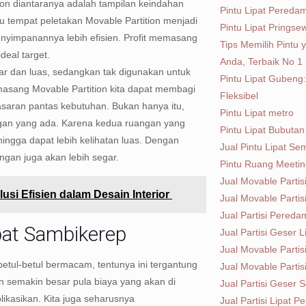
on diantaranya adalah tampilan keindahan
Pintu Lipat Pereda
itu tempat peletakan Movable Partition menjadi
Pintu Lipat Pringse
penyimpanannya lebih efisien. Profit memasang
Tips Memilih Pintu
deal target.
Anda, Terbaik No 1
ar dan luas, sedangkan tak digunakan untuk
Pintu Lipat Gubeng:
masang Movable Partition kita dapat membagi
Fleksibel
saran pantas kebutuhan. Bukan hanya itu,
Pintu Lipat metro
ngan yang ada. Karena kedua ruangan yang
Pintu Lipat Bubutan
hingga dapat lebih kelihatan luas. Dengan
Jual Pintu Lipat S
angan juga akan lebih segar.
Pintu Ruang Meeti
Jual Movable Partis
lusi Efisien dalam Desain Interior
Jual Movable Partis
Jual Partisi Pered
pat Sambikerep
Jual Partisi Geser 
Jual Movable Parti
betul-betul bermacam, tentunya ini tergantung
Jual Movable Parti
n semakin besar pula biaya yang akan di
Jual Partisi Geser
plikasikan. Kita juga seharusnya
Jual Partisi Lipat