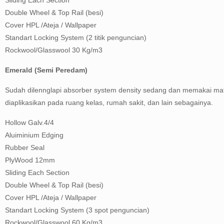
Sliding Each Section
Double Wheel & Top Rail (besi)
Cover HPL /Ateja / Wallpaper
Standart Locking System (2 titik penguncian)
Rockwool/Glasswool 30 Kg/m3
Emerald (Semi Peredam)
Sudah dilennglapi absorber system density sedang dan memakai mat
diaplikasikan pada ruang kelas, rumah sakit, dan lain sebagainya.
Hollow Galv.4/4
Aluiminium Edging
Rubber Seal
PlyWood 12mm
Sliding Each Section
Double Wheel & Top Rail (besi)
Cover HPL /Ateja / Wallpaper
Standart Locking System (3 spot penguncian)
Rockwool/Glasswool 60 Kg/m3.